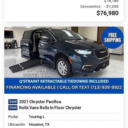
$78,180
- $1,200
Descuentos:
$76,980
2021 Chrysler Pacifica
Rollx Vans Rollx In Floor Chrysler
Podar
Touring L
Ubicación
Houston, TX