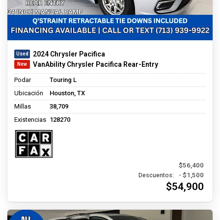
2024 Chrysler Pacifica
VanAbility Chrysler Pacifica Rear-Entry
Podar
Touring L
Ubicación
Houston, TX
Millas
38,709
Existencias
128270
$56,400
- $1,500
Descuentos:
$54,900