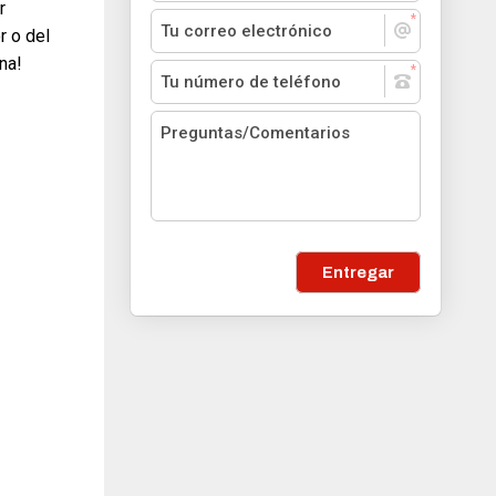
r
r o del
na!
Entregar